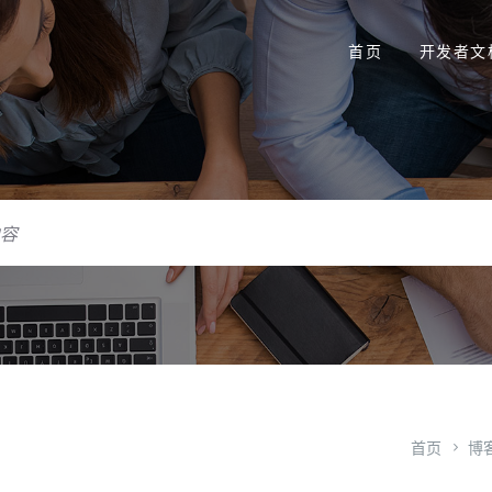
首页
开发者文
首页
博