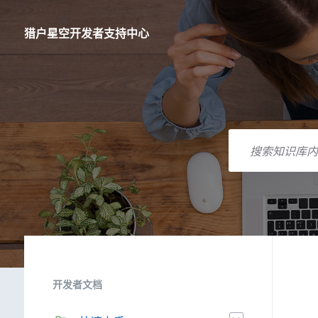
跳
跳
跳
到
到
到
内
主
页
猎户星空开发者支持中心
容
导
脚
航
搜
索
开发者文档