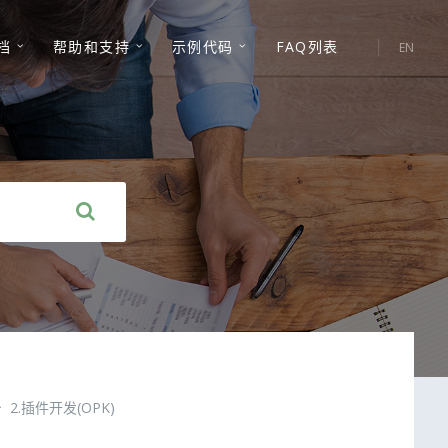
选
档
帮助和支持
示例代码
FAQ列表
EN
择
语
言:
2.插件开发(OPK)