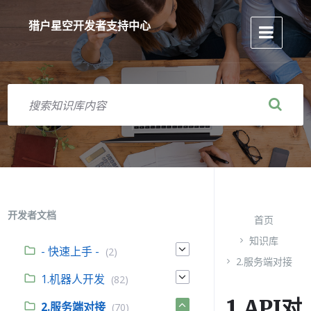
跳
跳
跳
到
到
到
猎户星空开发者支持中心
内
主
页
容
导
脚
航
搜
索
开发者文档
首页
知识库
- 快速上手 -
(2)
2.服务端对接
1.机器人开发
(82)
1.API对
2.服务端对接
(70)