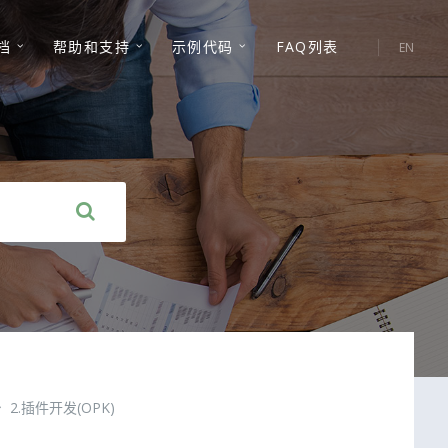
选
档
帮助和支持
示例代码
FAQ列表
EN
择
语
言:
2.插件开发(OPK)