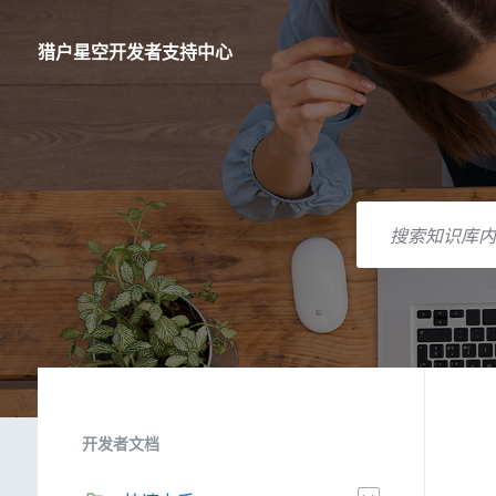
跳
跳
跳
到
到
到
内
主
页
猎户星空开发者支持中心
容
导
脚
航
搜
索
开发者文档