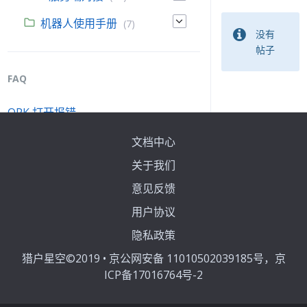
机器人使用手册
(7)
没有
帖子
FAQ
OPK 打开报错
in
OPK问题
文档中心
偶现无法播放TTS
关于我们
in
语音问题
意见反馈
opk开发，提示代码规范检查失败怎么
办
用户协议
in
OPK问题
隐私政策
如何获取机器人原始日志
猎户星空©2019 • 京公网安备 11010502039185号，京
in
综合问题
ICP备17016764号-2
OPK/APK开发环境切换