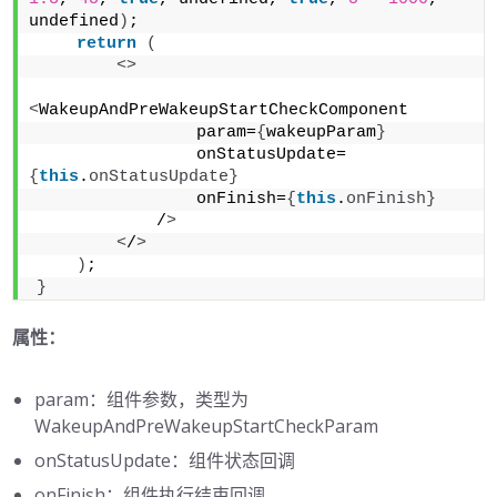
undefined
)
;
return
(
<>
<
WakeupAndPreWakeupStartCheckComponent
                param=
{
wakeupParam
}
                onStatusUpdate=
{
this
.
onStatusUpdate
}
                onFinish=
{
this
.
onFinish
}
            /
>
<
/
>
)
;
}
属性：
param：组件参数，类型为
WakeupAndPreWakeupStartCheckParam
onStatusUpdate：组件状态回调
onFinish：组件执行结束回调