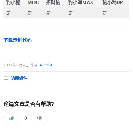
豹小秘
MINI
招财豹
豹小递MAX
豹小秘DP
是
是
是
是
是
下载示例代码
2023年3月9日
作者
ADMIN
分
功能组件
类:
这篇文章是否有帮助?
0