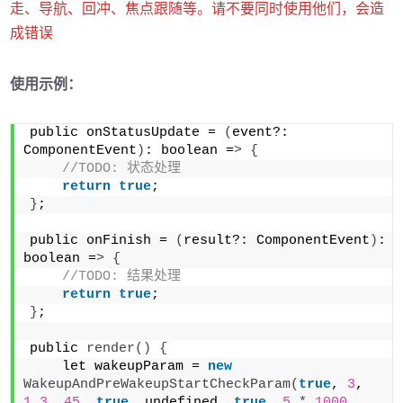
走、导航、回冲、焦点跟随等。请不要同时使用他们，会造
成错误
使用示例：
public onStatusUpdate = 
(
event?: 
ComponentEvent
)
: boolean =
>
{
//TODO: 状态处理
return
true
;
}
;
public onFinish = 
(
result?: ComponentEvent
)
: 
boolean =
>
{
//TODO: 结果处理
return
true
;
}
;
public 
render
()
{
    let wakeupParam = 
new
WakeupAndPreWakeupStartCheckParam
(
true
, 
3
, 
1.3
, 
45
, 
true
, undefined, 
true
, 
5
*
1000
, 