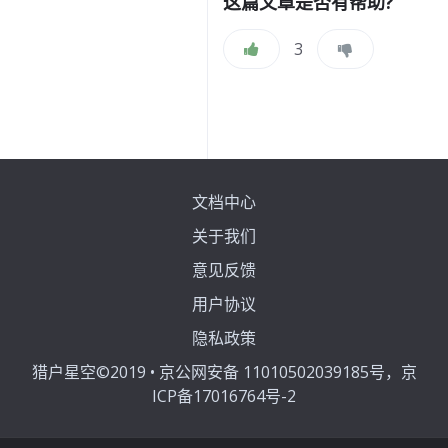
这篇文章是否有帮助?
3
文档中心
关于我们
意见反馈
用户协议
隐私政策
猎户星空©2019 • 京公网安备 11010502039185号，京
ICP备17016764号-2