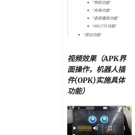
“导航功能”
n
APK问题
“充电功能”
视频通话没声音
“语音播放功能”
n
APK问题
“ARS/TTS功能”
摄像头问题
“退出功能”
n
APK问题
招财豹顶部摄像头
视频效果（APK界
n
APK问题
视频通话后无响应
面操作，机器人插
n
APK问题
件(OPK)实施具体
调起其它APP异常
功能）
n
APK问题
APP屏幕旋转
n
APK问题
如何测试语音链路
n
语音问题