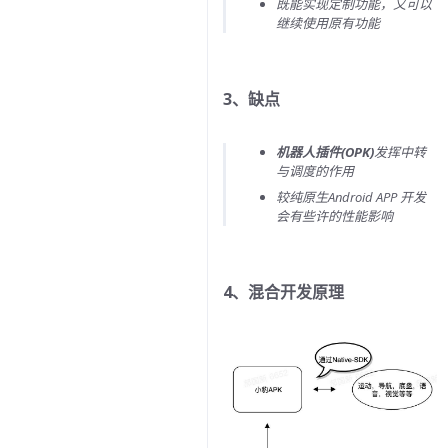
既能实现定制功能，又可以
n
综合问题
继续使用原有功能
OPK/APK开发环境切换
n
综合问题
3、缺点
如何启动示例代码
n
OPK问题
机器人插件(OPK)
发挥中转
OPK不生效
与调度的作用
n
OPK问题
较纯原生Android APP 开发
会有些许的性能影响
常用的adb命令
n
综合问题
trigger注意事项
4、混合开发原理
n
OPK问题
Android实时日志
n
OPK问题
opk安装后不更新
n
OPK问题