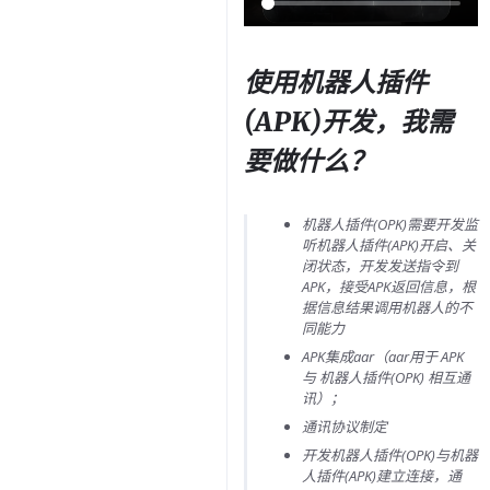
使用机器人插件
(APK)开发，我需
要做什么？
机器人插件(OPK)需要开发监
听机器人插件(APK)开启、关
闭状态，开发发送指令到
APK，接受APK返回信息，根
据信息结果调用机器人的不
同能力
APK集成aar（aar用于 APK
与 机器人插件(OPK) 相互通
讯）；
通讯协议制定
开发机器人插件(OPK)与机器
人插件(APK)建立连接，通