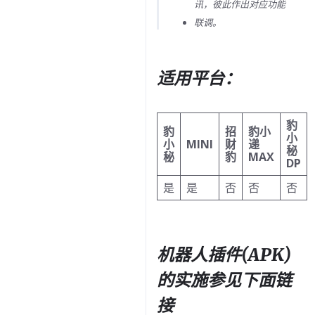
讯，彼此作出对应功能
联调。
适用平台：
豹
豹
招
豹小
小
小
MINI
财
递
秘
秘
豹
MAX
DP
是
是
否
否
否
机器人插件(APK)
的实施参见下面链
接