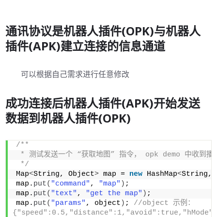
通讯协议是机器人插件(OPK)与机器人
插件(APK)建立连接的信息通道
可以根据自己需求进行任意修改
成功连接后机器人插件(APK)开始发送
数据到机器人插件(OPK)
/**
 * 测试发送一个 “获取地图” 指令， opk demo 中收到播
 */
Map
<
String, Object
>
 map = 
new
 HashMap
<
String, 
map.
put
(
"command"
, 
"map"
)
;
map.
put
(
"text"
, 
"get the map"
)
;
map.
put
(
"params"
, object
)
; 
//object 示例：
{"speed":0.5,"distance":1,"avoid":true,"hMode"