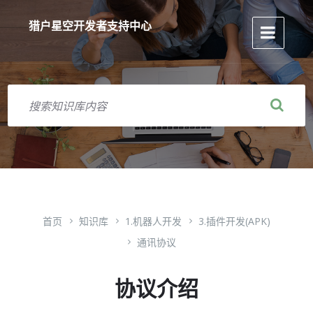
跳
跳
跳
到
到
到
猎户星空开发者支持中心
内
主
页
容
导
脚
航
搜
索
首页
知识库
1.机器人开发
3.插件开发(APK)
通讯协议
协议介绍