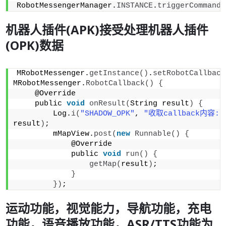
RobotMessengerManager.
INSTANCE
.
triggerCommand
(
机器人插件(APK)接受处理机器人插件
(OPK)数据
MRobotMessenger.
getInstance
()
.
setRobotCallback
MRobotMessenger.
RobotCallback
()
{
    @Override
    public 
void
onResult
(
String result
)
{
        Log.
i
(
"SHADOW_OPK"
, 
"收取callback内容: 
result
)
;
        mMapView.
post
(
new
Runnable
()
{
            @Override
            public 
void
run
()
{
getMap
(
result
)
;
}
})
;
运动功能，视觉能力，导航功能，充电
功能，语音播放功能，ASR/TTS功能为