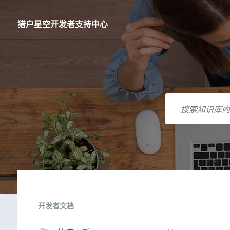
跳
跳
跳
到
到
到
内
主
页
猎户星空开发者支持中心
容
导
脚
航
搜
索
开发者文档