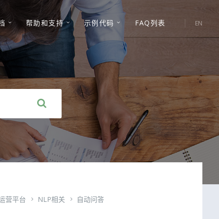
选
档
帮助和支持
示例代码
FAQ列表
EN
择
语
言:
运营平台
NLP相关
自动问答