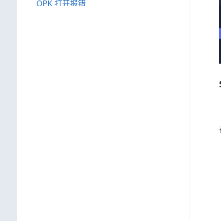
OPK 打开报错
in
OPK问题
偶现无法播放TTS
in
语音问题
opk开发，提示代码规范检查失败怎么
办
in
OPK问题
如何获取机器人原始日志
in
综合问题
OPK/APK开发环境切换
in
综合问题
如何启动示例代码
in
OPK问题
OPK不生效
in
OPK问题
常用的adb命令