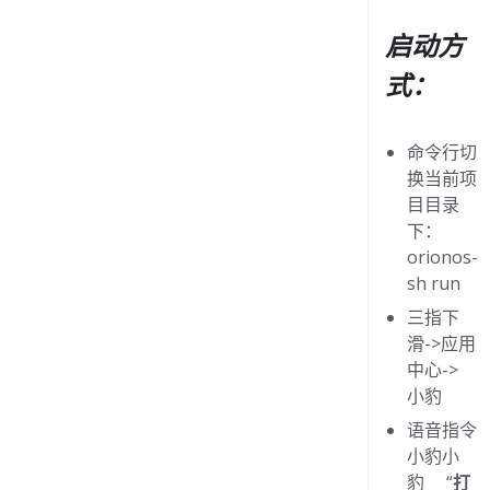
in
OPK问题
启动方
debug 红屏
式：
in
OPK问题
编译报错
命令行切
in
OPK问题
换当前项
orionos-sh pack错误
目目录
in
OPK问题
下：
orionos-
调起OPK失败
sh run
in
OPK问题
三指下
开发版本问题
滑->应用
in
OPK问题
中心->
机器人没反应
小豹
in
APK问题
语音指令
视频通话没声音
小豹小
豹 “
打
in
APK问题