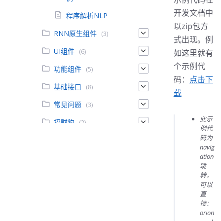
开发文档中
程序解析NLP
以zip包方
RNN原生组件
(3)
式出现。例
UI组件
(6)
如这里就有
个示例代
功能组件
(5)
码：
点击下
基础接口
(8)
载
常见问题
(3)
此示
招财豹
(2)
例代
码为
高级功能
(8)
navig
ation
系统版本与orionos-eve-
跳
core对应关系
转，
可以
OPK发布流程
直
3.插件开发(APK)
接：
(13)
orion