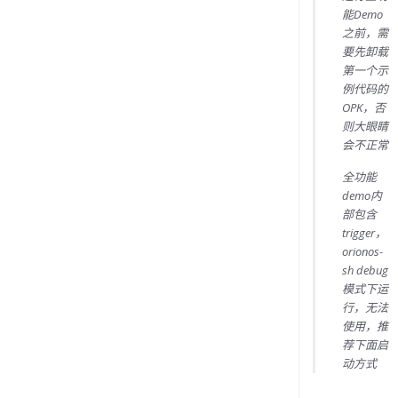
能Demo
如何启动示例代码
之前，需
in
OPK问题
要先卸载
第一个示
OPK不生效
例代码的
in
OPK问题
OPK，否
常用的adb命令
则大眼睛
会不正常
in
综合问题
全功能
trigger注意事项
demo内
in
OPK问题
部包含
Android实时日志
trigger，
orionos-
in
OPK问题
sh debug
opk安装后不更新
模式下运
行，无法
in
OPK问题
使用，推
获取应用资源错误
荐下面启
in
OPK问题
动方式
调试与答疑