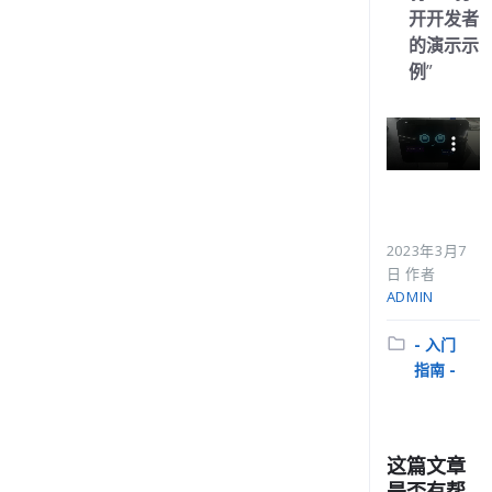
开开发者
摄像头问题
的演示示
in
APK问题
例
”
招财豹顶部摄像头
in
APK问题
视频通话后无响应
in
APK问题
调起其它APP异常
2023年3月7
in
APK问题
日
作者
APP屏幕旋转
ADMIN
in
APK问题
分
- 入门
如何测试语音链路
类:
指南 -
in
语音问题
这篇文章
是否有帮