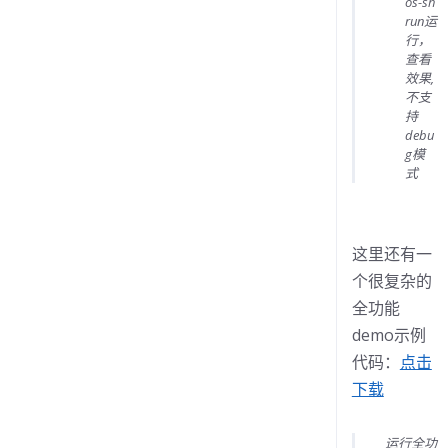
2.服务端对接
(70)
os-sh
run运
机器人使用手册
行，
(7)
查看
效果,
不支
持
FAQ
debu
g模
OPK 打开报错
式
in
OPK问题
偶现无法播放TTS
这里还有一
in
语音问题
个很复杂的
opk开发，提示代码规范检查失败怎么办
全功能
in
OPK问题
demo示例
如何获取机器人原始日志
代码：
点击
in
综合问题
下载
OPK/APK开发环境切换
in
综合问题
运行全功