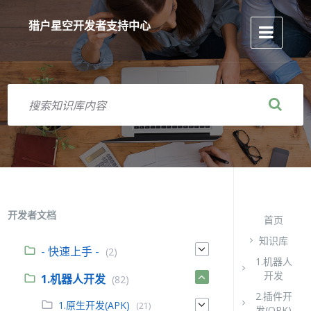
跳
跳
跳
到
到
到
猎户星空开发者支持中心
内
主
页
容
导
脚
航
搜
索
开发者文档
首页
知识库
- 快速上手 -
(2)
1.机器人
开发
1.机器人开发
(82)
2.插件开
1.原生开发(APK)
(21)
发(OPK)