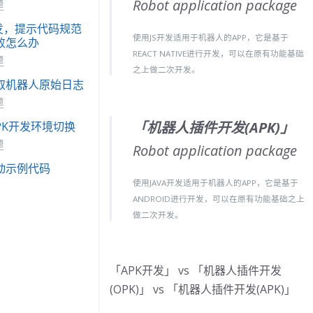
Robot application package
题
开发，提示代码规范
使用JS开发适用于机器人的APP，它是基于
败怎么办
REACT NATIVE进行开发，可以在原有功能基础
题
之上做二次开发。
取机器人原始日志
题
「
机器人插件开发(APK)
」
APK开发环境切换
题
Robot application package
动示例代码
使用JAVA开发适用于机器人的APP，它是基于
题
ANDROID进行开发，可以在原有功能基础之上
生效
做二次开发。
题
db命令
「APK开发」 vs 「机器人插件开发
题
(OPK)」 vs 「机器人插件开发(APK)」
er注意事项
题