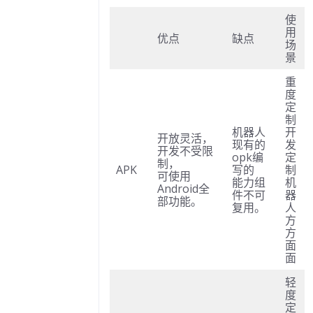
使
id实时日志
用
优点
缺点
题
场
景
装后不更新
重
题
度
用资源错误
定
制
题
机器人
开
开放灵活，
现有的
发
答疑
开发不受限
opk编
定
制，
题
APK
写的
制
可使用
能力组
机
Android全
 红屏
件不可
器
部功能。
复用。
人
题
方
错
方
面
题
面
s-sh pack错误
轻
题
度
定