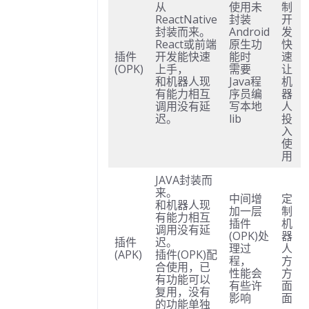
K失败
从
使用未
制
ReactNative
封装
开
题
封装而来。
Android
发
React或前端
原生功
快
本问题
插件
开发能快速
能时
速
题
(OPK)
上手，
需要
让
和机器人现
Java程
机
没反应
有能力相互
序员编
器
题
调用没有延
写本地
人
迟。
lib
投
话没声音
入
使
题
用
问题
JAVA封装而
题
来。
中间增
定
和机器人现
顶部摄像头
加一层
制
有能力相互
插件
机
题
调用没有延
(OPK)处
器
插件
迟。
理过
人
话后无响应
(APK)
插件(OPK)配
程，
方
合使用，已
题
性能会
方
有功能可以
有些许
面
复用，没有
APP异常
影响
面
的功能单独