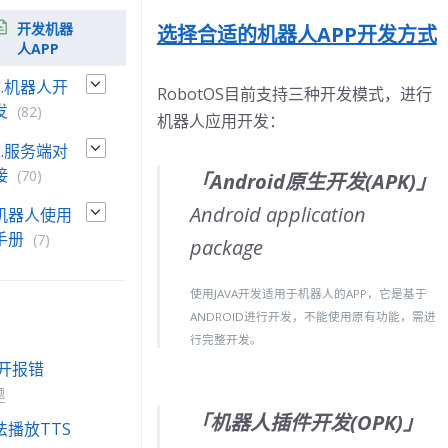
开发机器
选择合适的机器人APP开发方式
人APP
1.机器人开
RobotOS目前支持三种开发模式，进行
发
(82)
机器人应用开发：
2.服务端对
接
(70)
「
Android原生开发(APK)
」
Android application
机器人使用
手册
(7)
package
使用JAVA开发适用于机器人的APP，它是基于
ANDROID进行开发，不能使用原有功能，需进
行完整开发。
打开报错
题
「
机器人插件开发(OPK)
」
法播放TTS