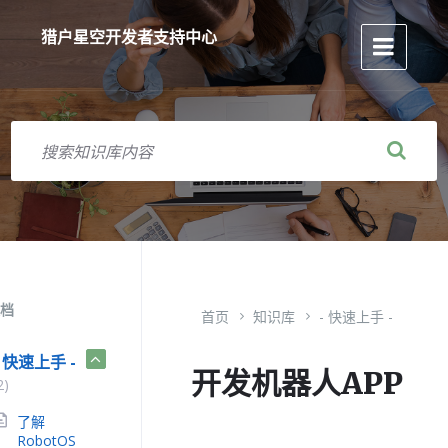
跳
跳
跳
到
到
到
猎户星空开发者支持中心
内
主
页
容
导
脚
航
搜
索
档
首页
知识库
- 快速上手 -
- 快速上手 -
开发机器人APP
2)
了解
RobotOS