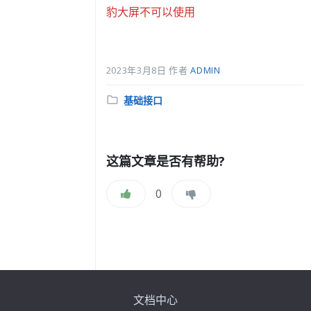
d实时日志
豹大屏不可以使用
后不更新
2023年3月8日
作者
ADMIN
资源错误
分
基础接口
类:
疑
这篇文章是否有帮助?
屏
0
sh pack错误
失败
文档中心