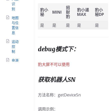
识
招
别
豹小
豹小递
豹小
MINI
财
秘
MAX
秘DP
豹
地图
与位
是
是
是
是
是
置信
息
运动
控
debug模式下：
制
电源
豹大屏不可以使用
管
理
获取机器人SN
灯带
控
制
方法名称：getDeviceSn
语
音
调用示例：