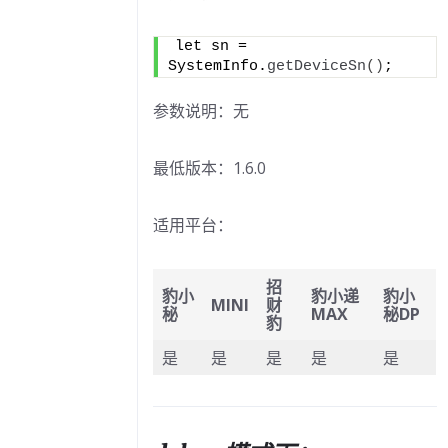
应用
管
理
let sn = 
SystemInfo.
getDeviceSn
()
;
系统
信
参数说明：无
息
常见问
最低版本：1.6.0
题
(3)
招财豹
适用平台：
(2)
高级功
招
能
(8)
豹小
豹小递
豹小
MINI
财
秘
MAX
秘DP
豹
系统版
本与
是
是
是
是
是
orionos-
eve-
core对
应关系