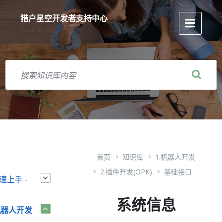
跳
跳
跳
到
到
到
猎户星空开发者支持中心
内
主
页
容
导
脚
航
搜
索
首页
知识库
1.机器人开发
2.插件开发(OPK)
基础接口
快速上手 -
系统信息
机器人开发