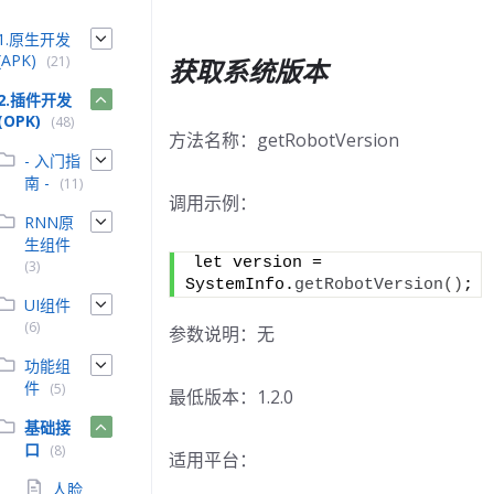
1.原生开发
(APK)
(21)
获取系统版本
2.插件开发
(OPK)
(48)
方法名称：getRobotVersion
- 入门指
南 -
(11)
调用示例：
RNN原
生组件
let version = 
(3)
SystemInfo.
getRobotVersion
()
;
UI组件
(6)
参数说明：无
功能组
件
(5)
最低版本：1.2.0
基础接
口
(8)
适用平台：
人脸