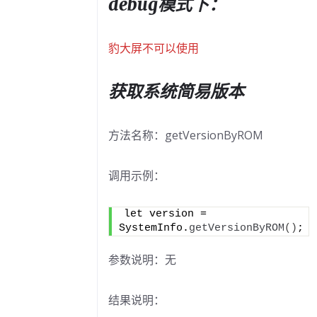
debug模式下：
OPK发
布流程
3.插件开发
豹大屏不可以使用
(APK)
(13)
服务端对接
获取系统简易版本
器人使用手
方法名称：getVersionByROM
(7)
调用示例：
let version = 
SystemInfo.
getVersionByROM
()
;
报错
参数说明：无
放TTS
结果说明：