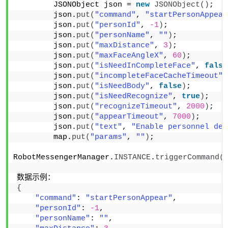
        JSONObject json = 
new
JSONObject
()
;
        json.
put
(
"command"
, 
"startPersonAppear
        json.
put
(
"personId"
, 
-1
)
;
        json.
put
(
"personName"
, 
""
)
;
        json.
put
(
"maxDistance"
, 
3
)
;
        json.
put
(
"maxFaceAngleX"
, 
60
)
;
        json.
put
(
"isNeedInCompleteFace"
, 
false
        json.
put
(
"incompleteFaceCacheTimeout"
,
        json.
put
(
"isNeedBody"
, 
false
)
;
        json.
put
(
"isNeedRecognize"
, 
true
)
;
        json.
put
(
"recognizeTimeout"
, 
2000
)
;
        json.
put
(
"appearTimeout"
, 
7000
)
;
        json.
put
(
"text"
, 
"Enable personnel det
        map.
put
(
"params"
, 
""
)
;
RobotMessengerManager.
INSTANCE
.
triggerCommand
(
数据示例：                    
{
"command"
: 
"startPersonAppear"
,
"personId"
: 
-1
,
"personName"
: 
""
,