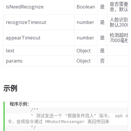
是否需要
isNeedRecognize
Boolean
是
息，默认tr
人脸识别
recognizeTimeout
number
是
默认200
检测超时
appearTimeout
number
是
7000毫秒
text
Object
是
params
Object
否
示例
程序示例：
/**
        * 测试发送一个 “根据条件找人” 指令， opk d
令，会将指令通过 MRobotMessenger 再回传回来
        */