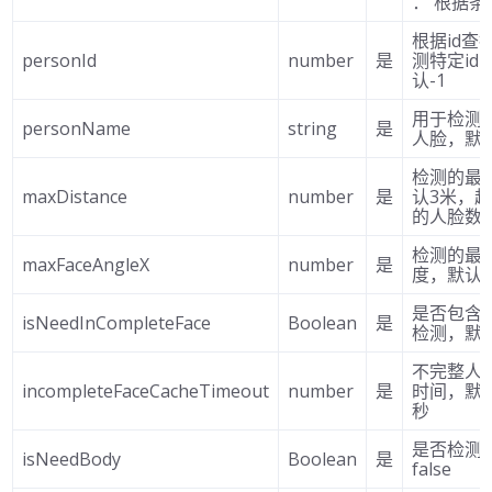
： 根据条
根据id查
personId
number
是
测特定id
认-1
用于检测
personName
string
是
人脸，默认
检测的最
maxDistance
number
是
认3米，
的人脸数
检测的最
maxFaceAngleX
number
是
度，默认6
是否包含
isNeedInCompleteFace
Boolean
是
检测，默认f
不完整人
incompleteFaceCacheTimeout
number
是
时间，默认
秒
是否检测
isNeedBody
Boolean
是
false