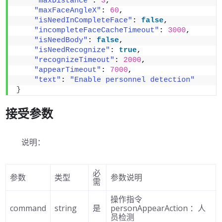
"maxDistance"
: 
3
,
"maxFaceAngleX"
: 
60
,
"isNeedInCompleteFace"
: 
false
,
"incompleteFaceCacheTimeout"
: 
3000
,
"isNeedBody"
: 
false
,
"isNeedRecognize"
: 
true
,
"recognizeTimeout"
: 
2000
,
"appearTimeout"
: 
7000
,
"text"
: 
"Enable personnel detection"
}
接受参数
说明：
必
参数
类型
参数说明
需
操作指令
command
string
是
personAppearAction ：人
员检测