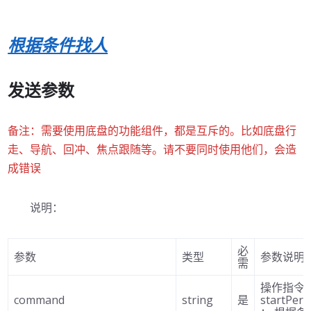
根据条件找人
发送参数
备注：需要使用底盘的功能组件，都是互斥的。比如底盘行
走、导航、回冲、焦点跟随等。请不要同时使用他们，会造
成错误
说明：
必
参数
类型
参数说明
需
操作指
command
string
是
startPer