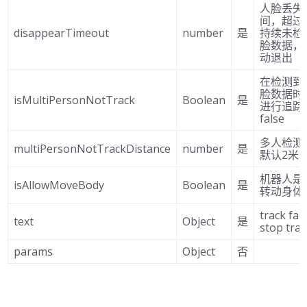
人脸丢失
间，超过
disappearTimeout
number
是
持续未检
脸数据，
动退出
在检测到
脸数据时
isMultiPersonNotTrack
Boolean
是
进行追踪
false
多人检测
multiPersonNotTrackDistance
number
是
默认2米
机器人是
isAllowMoveBody
Boolean
是
转动身体
track fa
text
Object
是
stop trac
params
Object
否