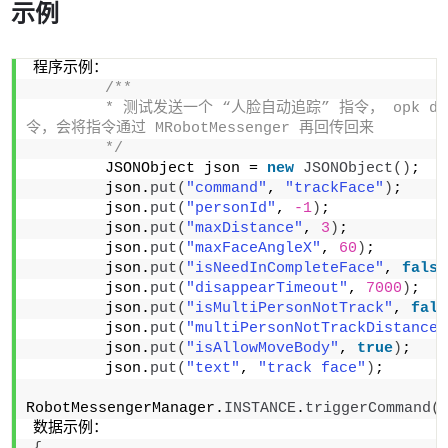
示例
程序示例：
/**
        * 测试发送一个 “人脸自动追踪” 指令， opk d
令，会将指令通过 MRobotMessenger 再回传回来
        */
        JSONObject json = 
new
JSONObject
()
;
        json.
put
(
"command"
, 
"trackFace"
)
;
        json.
put
(
"personId"
, 
-1
)
;
        json.
put
(
"maxDistance"
, 
3
)
;
        json.
put
(
"maxFaceAngleX"
, 
60
)
;
        json.
put
(
"isNeedInCompleteFace"
, 
false
        json.
put
(
"disappearTimeout"
, 
7000
)
;
        json.
put
(
"isMultiPersonNotTrack"
, 
fals
        json.
put
(
"multiPersonNotTrackDistance"
        json.
put
(
"isAllowMoveBody"
, 
true
)
;
        json.
put
(
"text"
, 
"track face"
)
;
RobotMessengerManager.
INSTANCE
.
triggerCommand
(
数据示例：