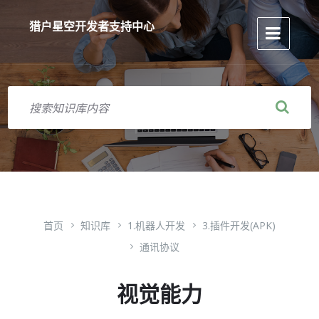
跳
跳
跳
到
到
到
猎户星空开发者支持中心
内
主
页
容
导
脚
航
搜
索
首页
知识库
1.机器人开发
3.插件开发(APK)
通讯协议
视觉能力