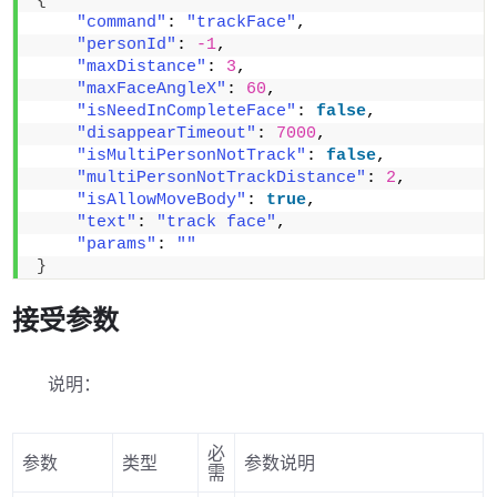
{
"command"
: 
"trackFace"
,
"personId"
: 
-1
,
"maxDistance"
: 
3
,
"maxFaceAngleX"
: 
60
,
"isNeedInCompleteFace"
: 
false
,
"disappearTimeout"
: 
7000
,
"isMultiPersonNotTrack"
: 
false
,
"multiPersonNotTrackDistance"
: 
2
,
"isAllowMoveBody"
: 
true
,
"text"
: 
"track face"
,
"params"
: 
""
}
接受参数
说明：
必
参数
类型
参数说明
需