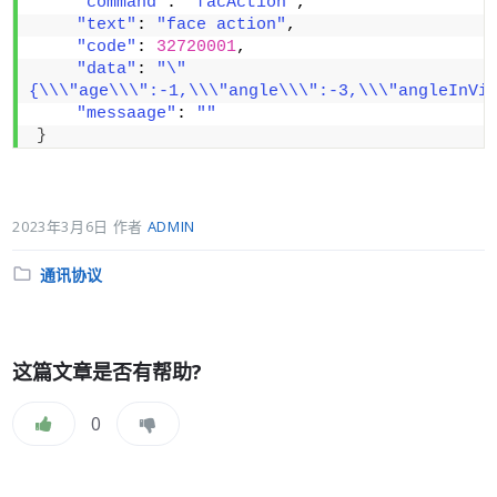
"command"
: 
"facAction"
,
"text"
: 
"face action"
,
"code"
: 
32720001
,
"data"
: 
"\"
{\\\"age\\\":-1,\\\"angle\\\":-3,\\\"angleInVi
"messaage"
: 
""
}
2023年3月6日
作者
ADMIN
分
通讯协议
类:
这篇文章是否有帮助?
0