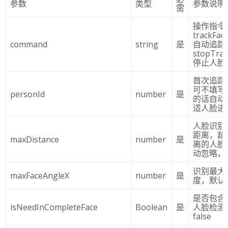
参数
类型
参数说明
需
操作
trackFa
command
string
是
自动追踪
stopTra
停止人脸
首次追踪
可不填写
personId
number
是
的话自动
适人脸进
人脸识别
距离，超
maxDistance
number
是
离的人脸
动忽略，
识别最大
maxFaceAngleX
number
是
度，默认
是否包含
isNeedInCompleteFace
Boolean
是
人脸检测
false