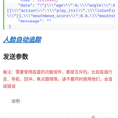
"code"
: 
32610001
,
"data"
: 
"\"{\\\"age\\\":0,\\\"angle\\\":0,
[{\\\"action\\\":\\\"play_tts\\\",\\\"isConf
\\\"}],\\\"mouthmove_score\\\":0.0,\\\"mouthst
"messaage"
: 
""
}
人脸自动追踪
发送参数
备注：需要使用底盘的功能组件，都是互斥的。比如底盘行
走、导航、回冲、焦点跟随等。请不要同时使用他们，会造
成错误
说明 :
必